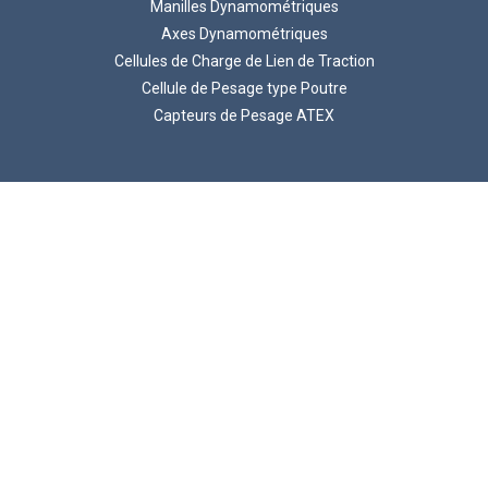
Manilles Dynamométriques
Axes Dynamométriques
Cellules de Charge de Lien de Traction
Cellule de Pesage type Poutre
Capteurs de Pesage ATEX
© 2026 LCM Systems .
Unit 15, Newport Business Park, Barry Way, Newport
Isle of Wight, PO30 5GY, United Kingdom
Numéro de TVA GB 785 3956 71
Numéro d'enregistrement de la société 2057541
LCM Systems est une société d'Interface, Inc.