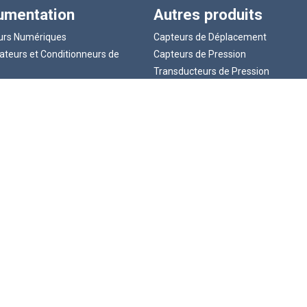
rumentation
Autres produits
eurs Numériques
Capteurs de Déplacement
ateurs et Conditionneurs de
Capteurs de Pression
Transducteurs de Pression
strumentation
Accessoires
urs portables
LCM Systems SHOP
 Instrumentation
Design Personalisé