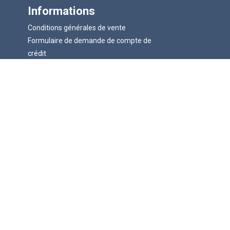
Informations
Conditions générales de vente
Formulaire de demande de compte de
crédit
Politique de confidentialité
Garantie, annulation et retours
Informations sur la livraison
Plan du site