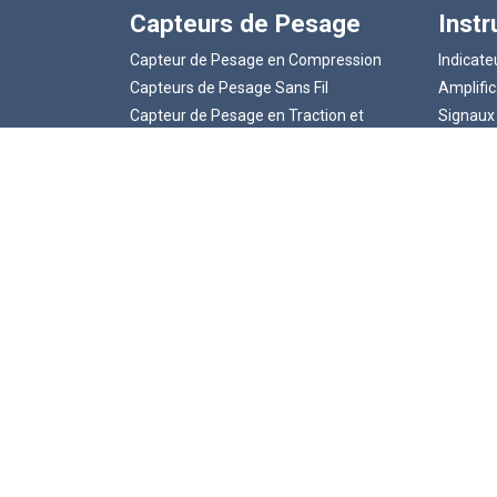
Capteurs de Pesage
Inst
Capteur de Pesage en Compression
Indicat
Capteurs de Pesage Sans Fil
Amplific
Capteur de Pesage en Traction et
Signaux
Compression
ATEX In
Manilles Dynamométriques
Indicate
Axes Dynamométriques
Sans fil
Cellules de Charge de Lien de Traction
Cellule de Pesage type Poutre
Capteurs de Pesage ATEX
© 2026 LCM Systems .
Unit 15, Newport Business Park, Barry Way,
Newport
Isle of Wight, PO30 5GY, United Kingdom
Numéro de TVA GB 785 3956 71