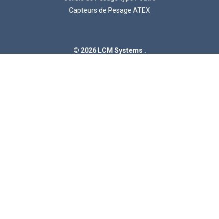
Capteurs de Pesage ATEX
© 2026 LCM Systems .
Unit 15, Newport Business Park, Barry Way, Newport
Isle of Wight, PO30 5GY, United Kingdom
Numéro de TVA GB 785 3956 71
Numéro d'enregistrement de la société 2057541
LCM Systems est une société d'Interface, Inc.
Instrumentation
Indicateurs Numériques
Amplificateurs et Conditionneurs de Signaux
ATEX Instrumentation