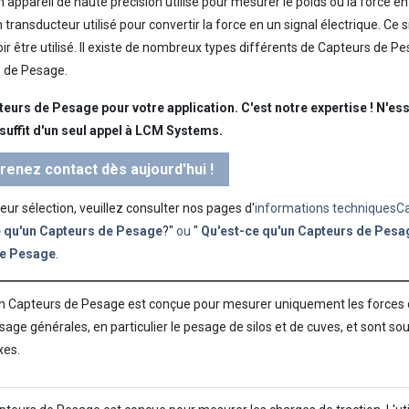
appareil de haute précision utilisé pour mesurer le poids ou la force en
transducteur utilisé pour convertir la force en un signal électrique. C
voir être utilisé. Il existe de nombreux types différents de Capteurs de 
 de Pesage.
eurs de Pesage pour votre application. C'est notre expertise ! N'es
suffit d'un seul appel à LCM Systems.
enez contact dès aujourd'hui !
ur sélection, veuillez consulter nos pages d'
informations techniquesC
e qu'un Capteurs de Pesage
?"
ou
"
Qu'est-ce qu'un Capteurs de Pesa
e Pesage
.
 Capteurs de Pesage est conçue pour mesurer uniquement les forces d
esage générales, en particulier le pesage de silos et de cuves, et sont 
xes.