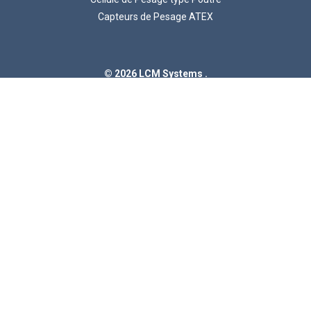
Capteurs de Pesage ATEX
© 2026 LCM Systems .
Unit 15, Newport Business Park, Barry Way, Newport
Isle of Wight, PO30 5GY, United Kingdom
Numéro de TVA GB 785 3956 71
Numéro d'enregistrement de la société 2057541
LCM Systems est une société d'Interface, Inc.
Instrumentation
Indicateurs Numériques
Amplificateurs et Conditionneurs de Signaux
ATEX Instrumentation