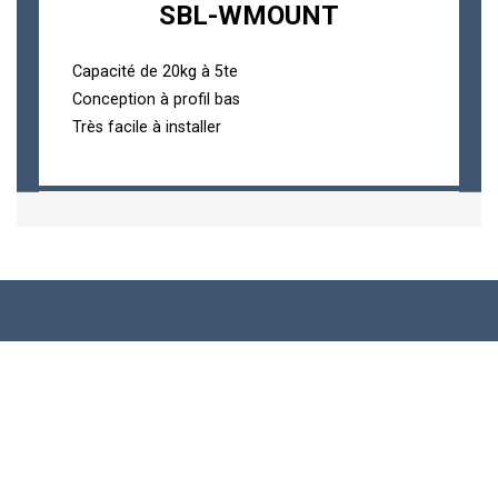
SBL-WMOUNT
Capacité de 20kg à 5te
Conception à profil bas
Très facile à installer
Capteurs de Pesage
Capteur de Pesage en Compression
Capteurs de Pesage Sans Fil
Capteur de Pesage en Traction et Compression
Manilles Dynamométriques